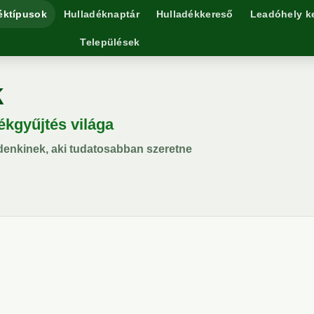
éktípusok
Hulladéknaptár
Hulladékkereső
Leadóhely k
Települések
k
dékgyűjtés világa
denkinek, aki tudatosabban szeretne