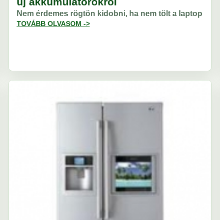
új akkumulátorokról
Nem érdemes rögtön kidobni, ha nem tölt a laptop
TOVÁBB OLVASOM ->