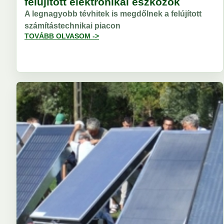
felújított elektronikai eszközök
A legnagyobb tévhitek is megdőlnek a felújított
számítástechnikai piacon
TOVÁBB OLVASOM ->