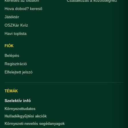
Keresés az oldalon
Csatlakozás a közösséghez
Hova dobod? kereső
Játéktér
OSZKár Kvíz
Havi toplista
FIÓK
Belépés
Regisztráció
Elfelejtett jelszó
TÉMÁK
Szelektív infó
Környezettudatos
Hulladékgyűjtési akciók
Környezeti-nevelés segédanyagok