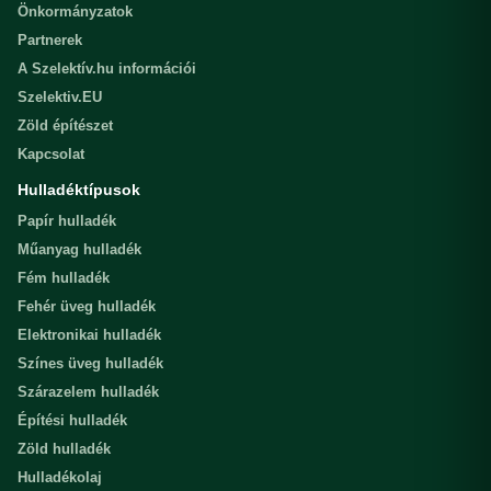
Önkormányzatok
Partnerek
A Szelektív.hu információi
Szelektiv.EU
Zöld építészet
Kapcsolat
Hulladéktípusok
Papír hulladék
Műanyag hulladék
Fém hulladék
Fehér üveg hulladék
Elektronikai hulladék
Színes üveg hulladék
Szárazelem hulladék
Építési hulladék
Zöld hulladék
Hulladékolaj