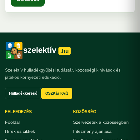
szelektív
.hu
Szelektív hulladékgyűjtési tudástár, közösségi kihívások és
játékos környezeti edukáció.
Hulladékkereső
OSZKár Kvíz
FELFEDEZÉS
KÖZÖSSÉG
Főoldal
Szervezetek a közösségben
Hírek és cikkek
Intézmény ajánlása