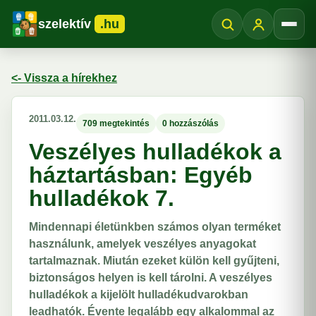
szelektív
.hu
Menü
<- Vissza a hírekhez
2011.03.12.
709 megtekintés
0 hozzászólás
Veszélyes hulladékok a
háztartásban: Egyéb
hulladékok 7.
Mindennapi életünkben számos olyan terméket
használunk, amelyek veszélyes anyagokat
tartalmaznak. Miután ezeket külön kell gyűjteni,
biztonságos helyen is kell tárolni. A veszélyes
hulladékok a kijelölt hulladékudvarokban
leadhatók. Évente legalább egy alkalommal az