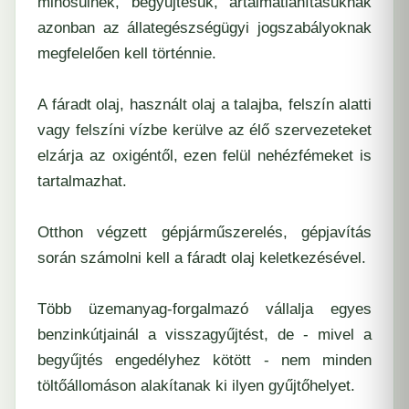
minősülnek, begyűjtésük, ártalmatlanításuknak
azonban az állategészségügyi jogszabályoknak
megfelelően kell történnie.
A fáradt olaj, használt olaj a talajba, felszín alatti
vagy felszíni vízbe kerülve az élő szervezeteket
elzárja az oxigéntől, ezen felül nehézfémeket is
tartalmazhat.
Otthon végzett gépjárműszerelés, gépjavítás
során számolni kell a fáradt olaj keletkezésével.
Több üzemanyag-forgalmazó vállalja egyes
benzinkútjainál a visszagyűjtést, de - mivel a
begyűjtés engedélyhez kötött - nem minden
töltőállomáson alakítanak ki ilyen gyűjtőhelyet.