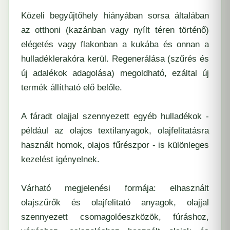
Közeli begyűjtőhely hiányában sorsa általában
az otthoni (kazánban vagy nyílt téren történő)
elégetés vagy flakonban a kukába és onnan a
hulladéklerakóra kerül. Regenerálása (szűrés és
új adalékok adagolása) megoldható, ezáltal új
termék állítható elő belőle.
A fáradt olajjal szennyezett egyéb hulladékok -
például az olajos textilanyagok, olajfelitatásra
használt homok, olajos fűrészpor - is különleges
kezelést igényelnek.
Várható megjelenési formája: elhasznált
olajszűrők és olajfelitató anyagok, olajjal
szennyezett csomagolóeszközök, fúráshoz,