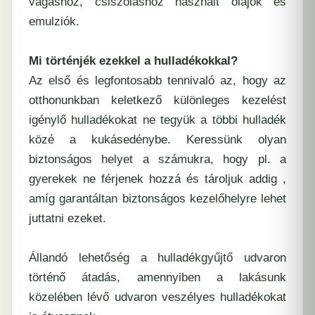
vágáshoz, csiszoláshoz használt olajok és
emulziók.
Mi történjék ezekkel a hulladékokkal?
Az első és legfontosabb tennivaló az, hogy az
otthonunkban keletkező különleges kezelést
igénylő hulladékokat ne tegyük a többi hulladék
közé a kukásedénybe. Keressünk olyan
biztonságos helyet a számukra, hogy pl. a
gyerekek ne férjenek hozzá és tároljuk addig ,
amíg garantáltan biztonságos kezelőhelyre lehet
juttatni ezeket.
Állandó lehetőség a hulladékgyűjtő udvaron
történő átadás, amennyiben a lakásunk
közelében lévő udvaron veszélyes hulladékokat