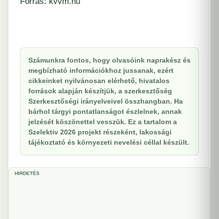
Forrás: kvvm.hu
Számunkra fontos, hogy olvasóink naprakész és
megbízható információkhoz jussanak, ezért
cikkeinket nyilvánosan elérhető, hivatalos
források alapján készítjük, a szerkesztőség
Szerkesztőségi irányelveivel összhangban. Ha
bárhol tárgyi pontatlanságot észlelnek, annak
jelzését köszönettel vesszük. Ez a tartalom a
Szelektiv 2026 projekt részeként, lakossági
tájékoztató és környezeti nevelési céllal készült.
HIRDETÉS