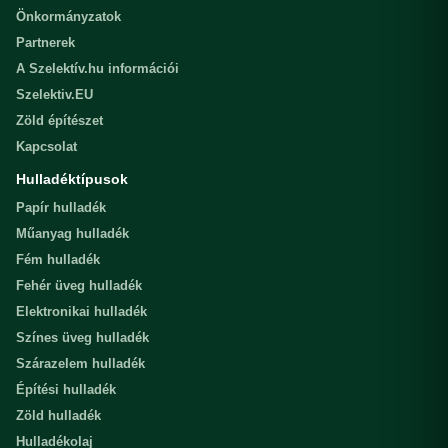
Önkormányzatok
Partnerek
A Szelektív.hu információi
Szelektiv.EU
Zöld építészet
Kapcsolat
Hulladéktípusok
Papír hulladék
Műanyag hulladék
Fém hulladék
Fehér üveg hulladék
Elektronikai hulladék
Színes üveg hulladék
Szárazelem hulladék
Építési hulladék
Zöld hulladék
Hulladékolaj