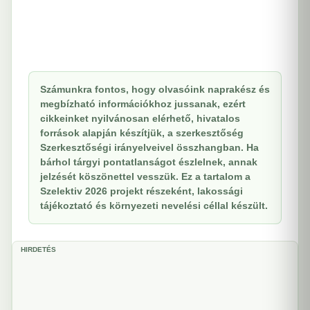
Számunkra fontos, hogy olvasóink naprakész és
megbízható információkhoz jussanak, ezért
cikkeinket nyilvánosan elérhető, hivatalos
források alapján készítjük, a szerkesztőség
Szerkesztőségi irányelveivel összhangban. Ha
bárhol tárgyi pontatlanságot észlelnek, annak
jelzését köszönettel vesszük. Ez a tartalom a
Szelektiv 2026 projekt részeként, lakossági
tájékoztató és környezeti nevelési céllal készült.
HIRDETÉS