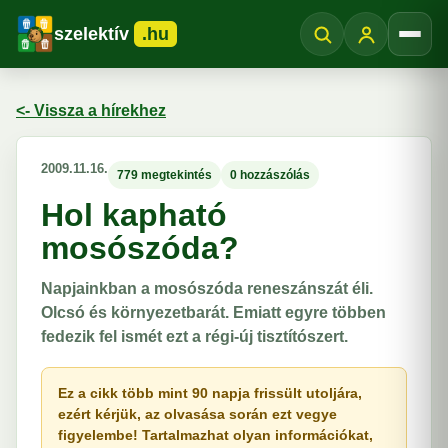
szelektív
.hu
Menü
<- Vissza a hírekhez
2009.11.16.
779 megtekintés
0 hozzászólás
Hol kapható
mosószóda?
Napjainkban a mosószóda reneszánszát éli.
Olcsó és környezetbarát. Emiatt egyre többen
fedezik fel ismét ezt a régi-új tisztítószert.
Ez a cikk több mint 90 napja frissült utoljára,
ezért kérjük, az olvasása során ezt vegye
figyelembe! Tartalmazhat olyan információkat,