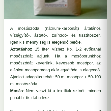
A mosószóda (nátrium-karbonát) általános
vízlágyító-, áztató-, zsíroldó- és tisztítószer.
Igen kis mennyiség is elegendő belőle.
Áztatáshoz
15 liter vízhez kb. 1-2 evőkanál
mosószódát adjunk. Ha a mosóporunkhoz
mosószódát keverünk, kevesebb mosópor, az
ajánlott mosóporadag akár egyötöde is elegendő.
Ajánlott adagolás tehát: 50 ml mosópor + 50-100
ml mosószóda.
Mosás
: Nem veszi ki a textíliák színét, minden
puhább, tisztább lesz.