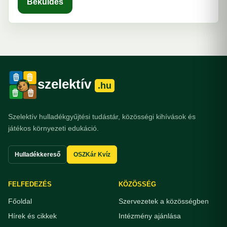
Beküldés
szelektív
.hu
Szelektív hulladékgyűjtési tudástár, közösségi kihívások és
játékos környezeti edukáció.
Hulladékkereső
OSZKár Kvíz
FELFEDEZÉS
KÖZÖSSÉG
Főoldal
Szervezetek a közösségben
Hírek és cikkek
Intézmény ajánlása