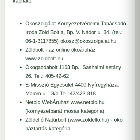
kapható:
Ökoszolgálat Környezetvédelmi Tanácsadó
Iroda
Zöld Boltja, Bp. V. Nádor u. 34. (tel.:
06-1-3117855) okosz@okoszolgalat.hu
Zöldbolt - az online ökoáruház
www.zoldbolt.hu
Ökogazdabolt
1163 Bp., Sashalmi sétány
26. Tel.: 405-42-62
E-Misszió Egyesület
4400 Nyíregyháza,
Malom u. 18/a Tel.:42/423-818
Netbio WebÁruház
www.netbio.hu
(környezetbarát mosás kategória)
Zöldellő Natúrbolt
(www.zoldello.hu)
- öko
háztartás kategória