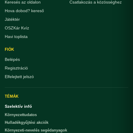
Keresés az oldalon
Csatlakozás a közösséghez
Hova dobod? kereső
Játéktér
OSZKár Kvíz
Havi toplista
FIÓK
Belépés
Regisztráció
Elfelejtett jelszó
TÉMÁK
Szelektív infó
Környezettudatos
Hulladékgyűjtési akciók
Környezeti-nevelés segédanyagok