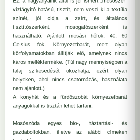
Ez, a nagyanyáink által is jól ismert „mosószer”
vízlágyító hatású, tisztít, nem veszi ki a textília
színét, jól oldja a zsírt, és általános
tisztítószerként, mosogatószerként is
használható. Ajánlott mosási hőfok: 40, 60
Celsius fok. Környezetbarát, mert olyan
körfolyamatokban állítják elő, amelynek nincs
káros mellékterméke. (Túl nagy mennyiségben a
talaj szikesedését okozhatja, ezért olyan
helyeken, ahol nincs csatornázás, használata
nem ajánlott.)
A konyhát és a fürdőszobát környezetbarát
anyagokkal is tisztán lehet tartani.
Mosószóda egyes bio-, háztartási- és
gazdaboltokban, illetve az alábbi címeken