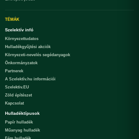
TÉMÁK
Szelektív infó
Környezettudatos
Hulladékgyűjtési akciók
Környezeti-nevelés segédanyagok
Önkormányzatok
Partnerek
A Szelektív.hu információi
Szelektiv.EU
Zöld építészet
Kapcsolat
Hulladéktípusok
Papír hulladék
Műanyag hulladék
Fém hulladék