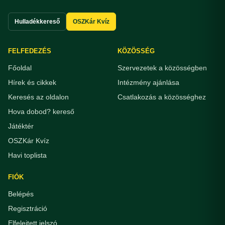
Hulladékkereső
OSZKár Kvíz
FELFEDEZÉS
KÖZÖSSÉG
Főoldal
Szervezetek a közösségben
Hírek és cikkek
Intézmény ajánlása
Keresés az oldalon
Csatlakozás a közösséghez
Hova dobod? kereső
Játéktér
OSZKár Kvíz
Havi toplista
FIÓK
Belépés
Regisztráció
Elfelejtett jelszó