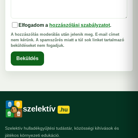
Elfogadom a
hozzászólási szabályzatot
.
A hozzászólás moderálás után jelenik meg. E-mail címet
nem kérünk. A spamszűrés miatt a túl sok linket tartalmazó
beküldéseket nem fogadjuk.
Beküldés
szelektív
.hu
Szelektív hulladékgyűjtési tudástár, közösségi kihívások és
játékos környezeti edukáció.