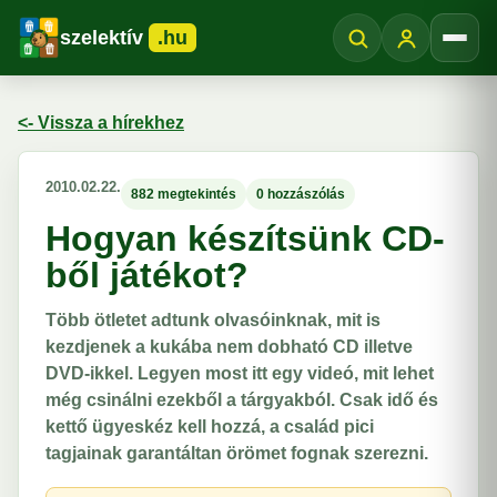
szelektív
.hu
Menü
<- Vissza a hírekhez
2010.02.22.
882 megtekintés
0 hozzászólás
Hogyan készítsünk CD-
ből játékot?
Több ötletet adtunk olvasóinknak, mit is
kezdjenek a kukába nem dobható CD illetve
DVD-ikkel. Legyen most itt egy videó, mit lehet
még csinálni ezekből a tárgyakból. Csak idő és
kettő ügyeskéz kell hozzá, a család pici
tagjainak garantáltan örömet fognak szerezni.