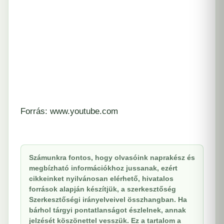
Forrás: www.youtube.com
Számunkra fontos, hogy olvasóink naprakész és
megbízható információkhoz jussanak, ezért
cikkeinket nyilvánosan elérhető, hivatalos
források alapján készítjük, a szerkesztőség
Szerkesztőségi irányelveivel összhangban. Ha
bárhol tárgyi pontatlanságot észlelnek, annak
jelzését köszönettel vesszük. Ez a tartalom a