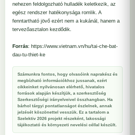
nehezen feldolgozható hulladék keletkezik, az
egész rendszer hatékonysága romlik. A
fenntartható jövő ezért nem a kukánál, hanem a
tervezőasztalon kezdődik.
Forrás
: https://www.vietnam.vn/hu/tai-che-bat-
dau-tu-thiet-ke
Számunkra fontos, hogy olvasóink naprakész és
megbízható információkhoz jussanak, ezért
cikkeinket nyilvánosan elérhető, hivatalos
források alapján készítjük, a szerkesztőség
Szerkesztőségi irányelveivel összhangban. Ha
bárhol tárgyi pontatlanságot észlelnek, annak
jelzését köszönettel vesszük. Ez a tartalom a
Szelektiv 2026 projekt részeként, lakossági
tájékoztató és környezeti nevelési céllal készült.