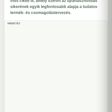
friss cikke is, amely szerint az újrahasznosítás
sikerének egyik legfontosabb alapja a tudatos
termék- és csomagolástervezés.
HIRDETÉS