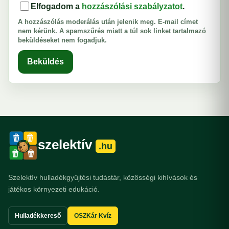
Elfogadom a
hozzászólási szabályzatot
.
A hozzászólás moderálás után jelenik meg. E-mail címet
nem kérünk. A spamszűrés miatt a túl sok linket tartalmazó
beküldéseket nem fogadjuk.
Beküldés
szelektív
.hu
Szelektív hulladékgyűjtési tudástár, közösségi kihívások és
játékos környezeti edukáció.
Hulladékkereső
OSZKár Kvíz