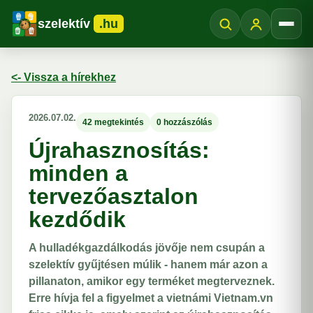
szelektív
.hu
Menü
<- Vissza a hírekhez
2026.07.02.
42 megtekintés
0 hozzászólás
Újrahasznosítás:
minden a
tervezőasztalon
kezdődik
A hulladékgazdálkodás jövője nem csupán a
szelektív gyűjtésen múlik - hanem már azon a
pillanaton, amikor egy terméket megterveznek.
Erre hívja fel a figyelmet a vietnámi Vietnam.vn