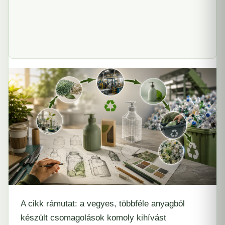
A cikk rámutat: a vegyes, többféle anyagból
készült csomagolások komoly kihívást