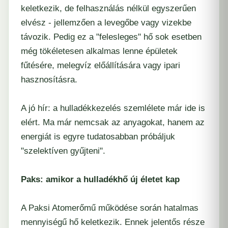
keletkezik, de felhasználás nélkül egyszerűen
elvész - jellemzően a levegőbe vagy vizekbe
távozik. Pedig ez a "felesleges" hő sok esetben
még tökéletesen alkalmas lenne épületek
fűtésére, melegvíz előállítására vagy ipari
hasznosításra.
A jó hír: a hulladékkezelés szemlélete már ide is
elért. Ma már nemcsak az anyagokat, hanem az
energiát is egyre tudatosabban próbáljuk
"szelektíven gyűjteni".
Paks: amikor a hulladékhő új életet kap
A Paksi Atomerőmű működése során hatalmas
mennyiségű hő keletkezik. Ennek jelentős része