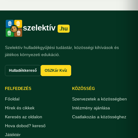
szelektív
.hu
Szelektív hulladékgyűjtési tudástár, közösségi kihívások és
játékos környezeti edukáció.
Hulladékkereső
OSZKár Kvíz
FELFEDEZÉS
KÖZÖSSÉG
Főoldal
Szervezetek a közösségben
Hírek és cikkek
Intézmény ajánlása
Keresés az oldalon
Csatlakozás a közösséghez
Hova dobod? kereső
Játéktér