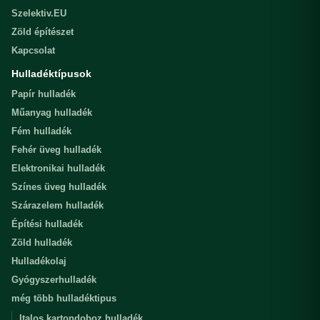
Szelektiv.EU
Zöld építészet
Kapcsolat
Hulladéktípusok
Papír hulladék
Műanyag hulladék
Fém hulladék
Fehér üveg hulladék
Elektronikai hulladék
Színes üveg hulladék
Szárazelem hulladék
Építési hulladék
Zöld hulladék
Hulladékolaj
Gyógyszerhulladék
még több hulladéktipus
Italos kartondoboz hulladék