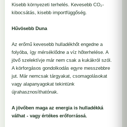
Kisebb környezeti terhelés. Kevesebb CO₂-
kibocsátás, kisebb importfüggőség.
Hűvösebb Duna
Az erőmű kevesebb hulladékhőt engedne a
folyóba, így mérséklődne a víz hőterhelése. A
jövő szelektívje már nem csak a kukákról szól.
A körforgásos gondolkodás egyre messzebbre
jut. Már nemcsak tárgyakat, csomagolásokat
vagy alapanyagokat tekintünk
újrahasznosíthatónak.
A jövőben maga az energia is hulladékká
válhat - vagy értékes erőforrássá.