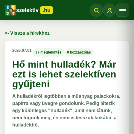
szelektív
.hu
Menü
<- Vissza a hírekhez
2026.07.01.
37 megtekintés
0 hozzászólás
Hő mint hulladék? Már
ezt is lehet szelektíven
gyűjteni
A hulladékról legtöbben a műanyag palackokra,
papírra vagy üvegre gondolunk. Pedig létezik
egy különleges "hulladék", amit nem látunk,
nem fogunk meg, és nem is tesszük kukába: a
hulladékhő.